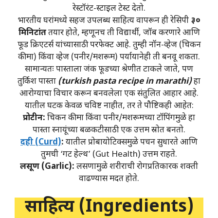
रेस्टॉरंट-स्टाइल टेस्ट देतो.
भारतीय घरांमध्ये सहज उपलब्ध साहित्य वापरून ही रेसिपी
३०
मिनिटांत
तयार होते, म्हणूनच ती विद्यार्थी, जॉब करणारे आणि
फूड क्रिएटर्स यांच्यासाठी परफेक्ट आहे. तुम्ही नॉन-व्हेज (चिकन
कीमा) किंवा व्हेज (पनीर/मशरूम) पर्यायानेही ती बनवू शकता.
सामान्यतः पास्ताला जंक फूडच्या श्रेणीत टाकले जाते, पण
तुर्किश पास्ता
(turkish pasta recipe in marathi)
हा
आरोग्याचा विचार करून बनवलेला एक संतुलित आहार आहे.
यातील घटक केवळ चविष्ट नाहीत, तर ते पौष्टिकही आहेत:
प्रोटीन:
चिकन कीमा किंवा पनीर/मशरूमच्या टॉपिंगमुळे हा
पास्ता स्नायूंच्या बळकटीसाठी एक उत्तम स्रोत बनतो.
दही (Curd)
:
यातील प्रोबायोटिक्समुळे पचन सुधारते आणि
तुमची ‘गट हेल्थ’ (Gut Health) उत्तम राहते.
लसूण (Garlic):
लसणामुळे शरीराची रोगप्रतिकारक शक्ती
वाढण्यास मदत होते.
साहित्य (Ingredients)