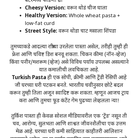
बटरमध्ये फोडणी द्या
Cheesy Version:
वरून थोडं चीज घाला
Healthy Version:
Whole wheat pasta +
low-fat curd
Street Style:
वरून थोडा चाट मसाला शिंपडा
तुमच्याकडे आदल्या रात्रीचा उरलेला पास्ता असेल, तरीही तुम्ही ही
फ्रेश आणि चविष्ट डिश बनवू शकता. चिकन कीमा (नॉन-व्हेज)
किंवा पनीर/मशरूम (व्हेज) असे विविध पर्याय उपलब्ध असल्याने
यात कमालीची लवचिकता आहे.
Turkish Pasta
ही एक सोपी, क्रीमी आणि ट्रेंडी रेसिपी आहे
जी घरच्या घरी पटकन बनते. भारतीय चवीनुसार छोटे बदल
करून तुम्ही तिला अजून स्वादिष्ट करू शकता. म्हणून आजच ट्राय
करा आणि तुमचा फूड कंटेंट गेम पुढच्या लेव्हलला न्या!
तुर्किश पास्ता ही केवळ सोशल मीडियावरील एक ‘ट्रेंड’ नसून ती
चव, आरोग्य, सुलभता आणि शाश्वत जीवनशैलीचा एक उत्तम
मेळ आहे. घरच्या घरी कमी साहित्यात काहीतरी आलिशान