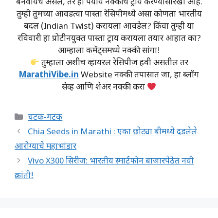
बनवायचे असेल, तर हा पर्याय नक्कीच ट्राय करण्यासारखा आहे.
तुम्ही तुमच्या आवडत्या पास्ता रेसिपीमध्ये असा कोणता भारतीय
बदल (Indian Twist) करायला आवडेल? किंवा तुम्ही या
रविवारी हा प्रोटीनयुक्त पास्ता ट्राय करायला तयार आहात का?
आम्हाला कमेंट्समध्ये नक्की सांगा!
तुम्हाला अशीच व्हायरल रेसिपीज हवी असतील तर
MarathiVibe.in
Website नक्की तपासात जा, हा ब्लॉग
सेव्ह आणि शेअर नक्की करा
Categories
चटक-मटक
Chia Seeds in Marathi : एका छोट्या बीमध्ये दडलेले
आरोग्याचे महाभांडार
Vivo X300 सिरीज: भारतीय स्मार्टफोन बाजारपेठेत नवी
क्रांती!