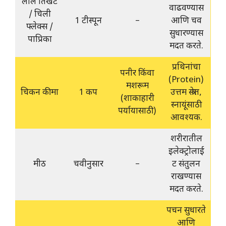
लाल तिखट
वाढवण्यास
/ चिली
1 टीस्पून
–
आणि चव
फ्लेक्स /
सुधारण्यास
पाप्रिका
मदत करते.
प्रथिनांचा
पनीर किंवा
(Protein)
मशरूम
चिकन कीमा
1 कप
उत्तम स्त्रोत,
(शाकाहारी
स्नायूंसाठी
पर्यायासाठी)
आवश्यक.
शरीरातील
इलेक्ट्रोलाई
मीठ
चवीनुसार
–
ट संतुलन
राखण्यास
मदत करते.
पचन सुधारते
आणि