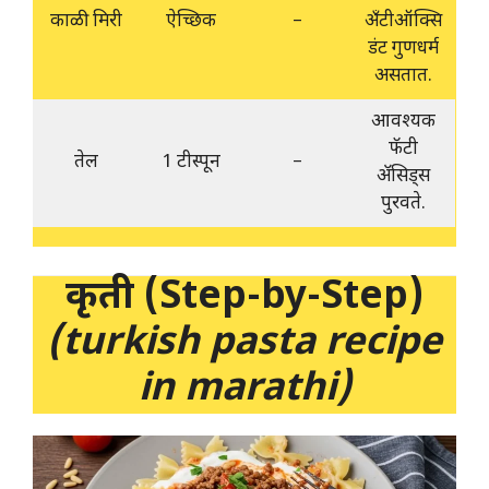
काळी मिरी
ऐच्छिक
–
अँटीऑक्सि
डंट गुणधर्म
असतात.
आवश्यक
फॅटी
तेल
1 टीस्पून
–
ॲसिड्स
पुरवते.
कृती (Step-by-Step)
(turkish pasta recipe
in marathi)