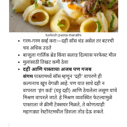
turkish pasta marathi
गरम-गरम सर्व्ह करा—दही सॉस थंड असेल तर बटरची
चव अधिक उठते
बाजूला गार्लिक ब्रेड किंवा सलाड दिल्यास परफेक्ट मील
मुलांसाठी तिखट कमी ठेवा
दही आणि पास्ताचा अजब पण गजब
संगम
पास्तामध्ये सॉस म्हणून ‘दही’ वापरणे ही
कल्पनाच खूप वेगळी आहे. पण यात साधे दही न
वापरता ‘हंग कर्ड’ (घट्ट दही) आणि ठेचलेला लसूण यांचे
मिश्रण वापरले जाते. हे मिश्रण व्यवस्थित फेटल्यामुळे
पास्ताला जे क्रीमी टेक्सचर मिळते, ते कोणत्याही
महागड्या रेस्टॉरंटमधील डिशला तोड देऊ शकते.