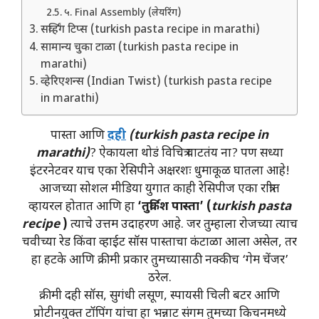
५. Final Assembly (लेयरिंग)
सर्व्हिंग टिप्स (turkish pasta recipe in marathi)
सामान्य चुका टाळा (turkish pasta recipe in
marathi)
व्हेरिएशन्स (Indian Twist) (turkish pasta recipe
in marathi)
पास्ता आणि
दही
(turkish pasta recipe in
marathi)
? ऐकायला थोडं विचित्र वाटतंय ना? पण सध्या
इंटरनेटवर याच एका रेसिपीने अक्षरशः धुमाकूळ घातला आहे!
आजच्या सोशल मीडिया युगात काही रेसिपीज एका रात्रीत
व्हायरल होतात आणि हा
‘तुर्किश पास्ता’ (
turkish pasta
recipe
)
त्याचे उत्तम उदाहरण आहे. जर तुम्हाला रोजच्या त्याच
चवीच्या रेड किंवा व्हाईट सॉस पास्ताचा कंटाळा आला असेल, तर
हा हटके आणि क्रीमी प्रकार तुमच्यासाठी नक्कीच ‘गेम चेंजर’
ठरेल.
क्रीमी दही सॉस, सुगंधी लसूण, स्पायसी चिली बटर आणि
प्रोटीनयुक्त टॉपिंग यांचा हा भन्नाट संगम तुमच्या किचनमध्ये